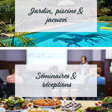
Jardin, piscine &
jacuzzi
Séminaires &
réceptions