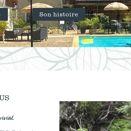
e
Son histoire
US
ivial.