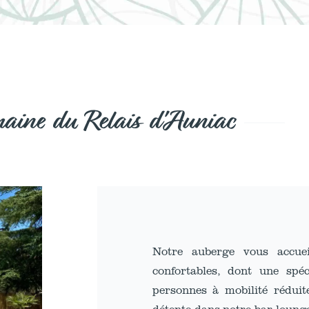
aine du Relais d'Auniac
Notre auberge vous accue
confortables, dont une spé
personnes à mobilité réduit
détente dans notre bar lounge